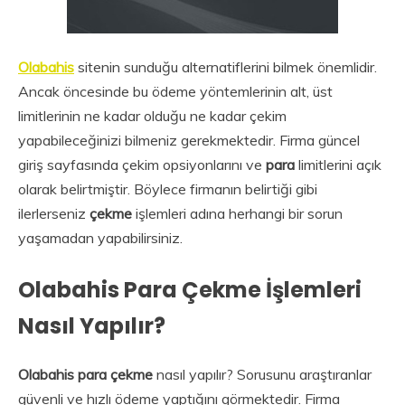
Olabahis
sitenin sunduğu alternatiflerini bilmek önemlidir.
Ancak öncesinde bu ödeme yöntemlerinin alt, üst
limitlerinin ne kadar olduğu ne kadar çekim
yapabileceğinizi bilmeniz gerekmektedir. Firma güncel
giriş sayfasında çekim opsiyonlarını ve
para
limitlerini açık
olarak belirtmiştir. Böylece firmanın belirtiği gibi
ilerlerseniz
çekme
işlemleri adına herhangi bir sorun
yaşamadan yapabilirsiniz.
Olabahis Para Çekme İşlemleri
Nasıl Yapılır?
Olabahis para çekme
nasıl yapılır? Sorusunu araştıranlar
güvenli ve hızlı ödeme yaptığını görmektedir. Firma