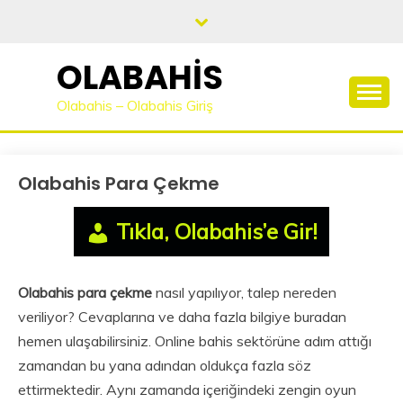
Skip
to
content
OLABAHIS
Olabahis – Olabahis Giriş
Olabahis Para Çekme
Tıkla, Olabahis’e Gir!
Olabahis para çekme
nasıl yapılıyor, talep nereden
veriliyor? Cevaplarına ve daha fazla bilgiye buradan
hemen ulaşabilirsiniz. Online bahis sektörüne adım attığı
zamandan bu yana adından oldukça fazla söz
ettirmektedir. Aynı zamanda içeriğindeki zengin oyun