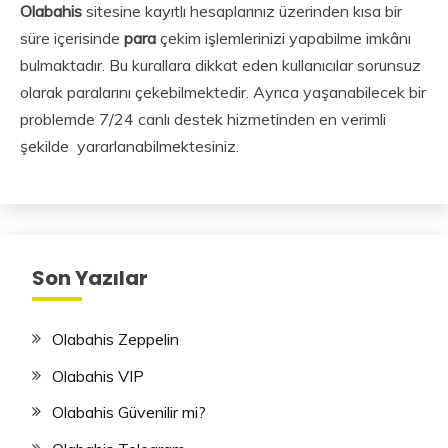
Olabahis
sitesine kayıtlı hesaplarınız üzerinden kısa bir
süre içerisinde
para
çekim işlemlerinizi yapabilme imkânı
bulmaktadır. Bu kurallara dikkat eden kullanıcılar sorunsuz
olarak paralarını çekebilmektedir. Ayrıca yaşanabilecek bir
problemde 7/24 canlı destek hizmetinden en verimli
şekilde yararlanabilmektesiniz.
Son Yazılar
Olabahis Zeppelin
Olabahis VIP
Olabahis Güvenilir mi?