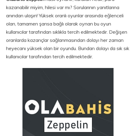
kazanabilir miyim, hilesi var mı? Sorularının yanıtlarına
anından ulaşın! Yüksek oranlı oyunlar arasında eğlenceli
olan, tamamen şansa bağlı olarak oynan bu oyun
kullanıcılar tarafından sıklıkla tercih edilmektedir. Değişen
oranlarda kazançlar sağlanmasından dolayı her zaman
heyecanı yüksek olan bir oyundu. Bundan dolayı da sık sık
kullanıcılar tarafından tercih edilmektedir.