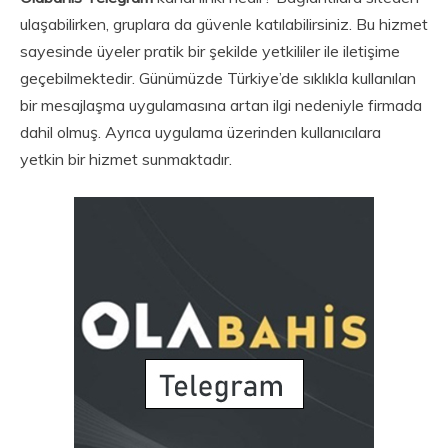
ulaşabilirken, gruplara da güvenle katılabilirsiniz. Bu hizmet
sayesinde üyeler pratik bir şekilde yetkililer ile iletişime
geçebilmektedir. Günümüzde Türkiye’de sıklıkla kullanılan
bir mesajlaşma uygulamasına artan ilgi nedeniyle firmada
dahil olmuş. Ayrıca uygulama üzerinden kullanıcılara
yetkin bir hizmet sunmaktadır.