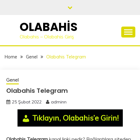
Skip
to
content
OLABAHIS
Olabahis – Olabahis Giriş
Home
Genel
Olabahis Telegram
Genel
Olabahis Telegram
25 Şubat 2022
adminn
Tıklayın, Olabahis’e Girin!
Olabahis Telegram
kanal linki nedir? Bağlantılara siteden