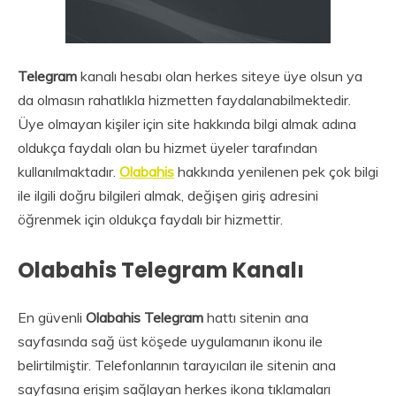
Telegram
kanalı hesabı olan herkes siteye üye olsun ya
da olmasın rahatlıkla hizmetten faydalanabilmektedir.
Üye olmayan kişiler için site hakkında bilgi almak adına
oldukça faydalı olan bu hizmet üyeler tarafından
kullanılmaktadır.
Olabahis
hakkında yenilenen pek çok bilgi
ile ilgili doğru bilgileri almak, değişen giriş adresini
öğrenmek için oldukça faydalı bir hizmettir.
Olabahis Telegram Kanalı
En güvenli
Olabahis
Telegram
hattı sitenin ana
sayfasında sağ üst köşede uygulamanın ikonu ile
belirtilmiştir. Telefonlarının tarayıcıları ile sitenin ana
sayfasına erişim sağlayan herkes ikona tıklamaları