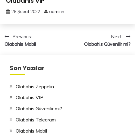
Olabahis VIP
28 Şubat 2022
adminn
Yazı
Previous:
Next:
Olabahis Mobil
Olabahis Güvenilir mi?
gezinmesi
Son Yazılar
Olabahis Zeppelin
Olabahis VIP
Olabahis Güvenilir mi?
Olabahis Telegram
Olabahis Mobil