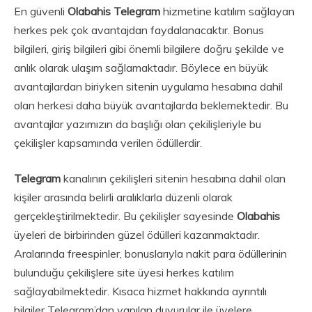
En güvenli
Olabahis
Telegram
hizmetine katılım sağlayan
herkes pek çok avantajdan faydalanacaktır. Bonus
bilgileri, giriş bilgileri gibi önemli bilgilere doğru şekilde ve
anlık olarak ulaşım sağlamaktadır. Böylece en büyük
avantajlardan biriyken sitenin uygulama hesabına dahil
olan herkesi daha büyük avantajlarda beklemektedir. Bu
avantajlar yazımızın da başlığı olan çekilişleriyle bu
çekilişler kapsamında verilen ödüllerdir.
Telegram
kanalının çekilişleri sitenin hesabına dahil olan
kişiler arasında belirli aralıklarla düzenli olarak
gerçekleştirilmektedir. Bu çekilişler sayesinde
Olabahis
üyeleri de birbirinden güzel ödülleri kazanmaktadır.
Aralarında freespinler, bonuslarıyla nakit para ödüllerinin
bulunduğu çekilişlere site üyesi herkes katılım
sağlayabilmektedir. Kısaca hizmet hakkında ayrıntılı
bilgiler Telegram’dan yapılan duyurular ile üyelere